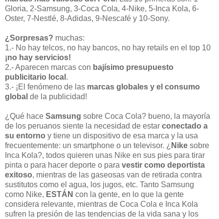
Gloria, 2-Samsung, 3-Coca Cola, 4-Nike, 5-Inca Kola, 6-
Oster, 7-Nestlé, 8-Adidas, 9-Nescafé y 10-Sony.
¿Sorpresas?
muchas:
1.- No hay telcos, no hay bancos, no hay retails en el top 10
¡no hay servicios!
2.- Aparecen marcas con
bajísimo presupuesto
publicitario local
.
3.- ¡El fenómeno de las
marcas globales y el consumo
global
de la publicidad!
¿Qué hace
Samsung
sobre Coca Cola? bueno, la mayoría
de los peruanos siente la necesidad de estar
conectado a
su entorno
y tiene un dispositivo de esa marca y la usa
frecuentemente: un smartphone o un televisor. ¿
Nike
sobre
Inca Kola?, todos quieren unas Nike en sus pies para tirar
pinta o para hacer deporte o para
vestir como deportista
exitoso
, mientras de las gaseosas van de retirada contra
sustitutos como el agua, los jugos, etc. Tanto Samsung
como Nike,
ESTÁN
con la gente, en lo que la gente
considera relevante, mientras de Coca Cola e Inca Kola
sufren la presión de las tendencias de la vida sana y los