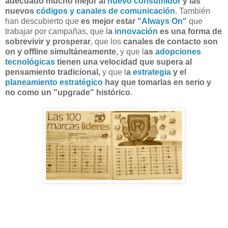
adecuado mucho mejor al
nuevo consumidor
y las
nuevos
códigos y canales de comunicación
. También
han descubierto que
es mejor estar
"Always On"
que
trabajar por campañas, que l
a
innovación
es una forma de
sobrevivir y prosperar
, que los
canales de contacto son
on y offline simultáneamente
, y que l
as
adopciones
tecnológicas
tienen una velocidad que supera al
pensamiento tradicional,
y que l
a
estrategia
y el
planeamiento estratégico
hay que tomarlas en serio y
no como un "upgrade" histórico
.