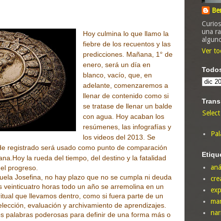
Be
Curios
una ra
Hoy culmina lo que llamo la
algun
fiebre de los recuentos y las
Ver to
predicciones. Mañana, 1° de
enero, será un día en
Todos
blanco, vacío, que, en
adelante, comenzaremos a
llenar de contenido como si
Trans
se tratase de llenar un balde
Selec
con agua. Hoy acaban los
resúmenes, las infografías y
Pal
los videos del 2013. Se
uede registrado será usado como punto de comparación
Etiqu
ana.
Hoy la rueda del tiempo, del destino y la fatalidad
aná
del progreso.
la Josefina, no hay plazo que no se cumpla ni deuda
cre
 veinticuatro horas todo un año se arremolina en un
exp
ritual que llevamos dentro, como si fuera parte de un
mar
ección, evaluación y archivamiento de aprendizajes.
nar
os palabras poderosas para definir de una forma más o