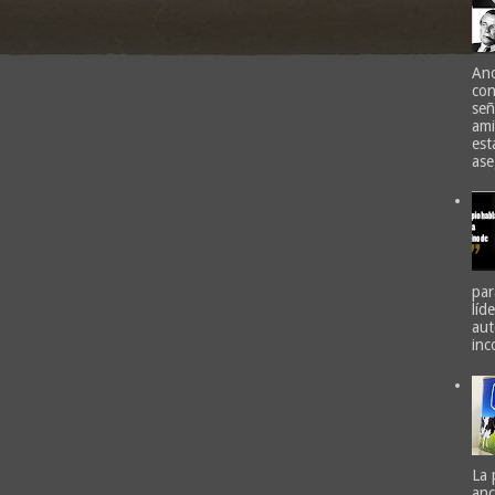
Ano
con
señ
ami
est
ase
par
líd
aut
inc
La 
anc