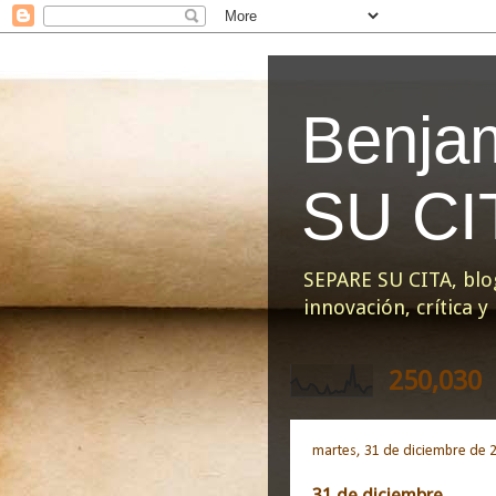
Benja
SU CI
SEPARE SU CITA, blo
innovación, crítica 
250,030
martes, 31 de diciembre de 
31 de diciembre