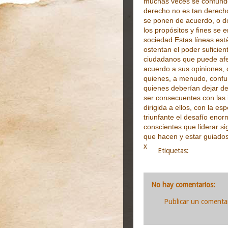
muchas veces se confunde
derecho no es tan derecho,
se ponen de acuerdo, o d
los propósitos y fines se 
sociedad.
Estas líneas est
ostentan el poder suficien
ciudadanos que puede afec
acuerdo a sus opiniones, 
quienes, a menudo, confund
quienes deberían dejar d
ser consecuentes con las 
dirigida a ellos, con la es
triunfante el desafío enor
conscientes que liderar sig
que hacen y estar guiados 
x
Etiquetas:
análisis y o
3:05
No hay comentarios:
Publicar un comenta