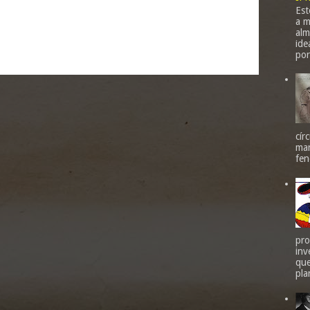
Est
a m
nte
Inicio
Entrada antigua
alm
ide
tarios (Atom)
por
cír
mar
fen
pro
inv
que
pla