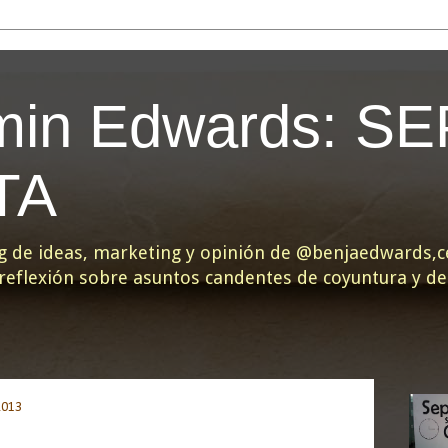
min Edwards: S
TA
g de ideas, marketing y opinión de @benjaedwards,ce
y reflexión sobre asuntos candentes de coyuntura y d
2013