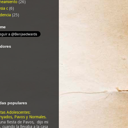
neamiento
(26)
sia c
(6)
dencia
(25)
eme
dores
das populares
tas Adolescentes:
yados, Pavos y Normales.
una fiesta de Pavos, dijo mi
a, cuando la llevaba a la casa