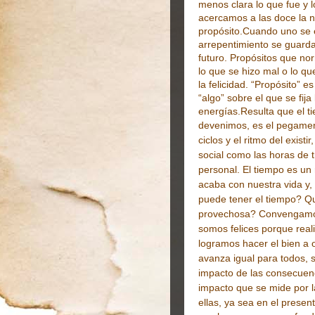
menos clara lo que fue y 
acercamos a las doce la n
propósito.
Cuando uno se e
arrepentimiento se guard
futuro. Propósitos que no
lo que se hizo mal o lo qu
la felicidad. “Propósito” e
“algo” sobre el que se fija
energías.
Resulta que el t
devenimos, es el
pegament
ciclos y el ritmo del exist
social como las horas de t
personal. El tiempo es un 
acaba con nuestra vida y, 
puede tener el tiempo? Qu
provechosa? Convengamos
somos felices porque real
logramos hacer el bien a 
avanza igual para todos, 
impacto de las consecuen
impacto que se mide por 
ellas, ya sea en el present