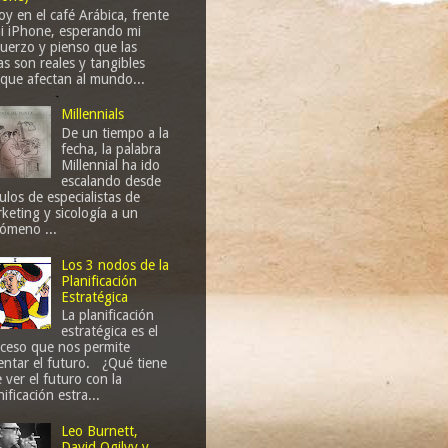
oy en el café Arábica, frente
i iPhone, esperando mi
uerzo y pienso que las
as son reales y tangibles
que afectan al mundo...
Millennials
De un tiempo a la
fecha, la palabra
Millennial ha ido
escalando desde
culos de especialistas de
keting y sicología a un
ómeno ...
Los 3 nodos de la
Planificación
Estratégica
La planificación
estratégica es el
ceso que nos permite
entar el futuro. ¿Qué tiene
 ver el futuro con la
nificación estra...
Leo Burnett,
David Ogilvy y