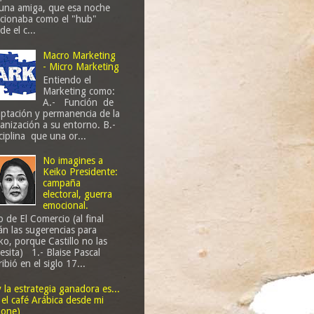
una amiga, que esa noche
cionaba como el "hub"
de el c...
Macro Marketing
- Micro Marketing
Entiendo el
Marketing como:
A.- Función de
ptación y permanencia de la
anización a su entorno. B.-
ciplina que una or...
No imagines a
Keiko Presidente:
campaña
electoral, guerra
emocional.
o de El Comercio (al final
án las sugerencias para
ko, porque Castillo no las
esita) 1.- Blaise Pascal
ribió en el siglo 17...
 y la estrategia ganadora es...
 el café Arábica desde mi
one)