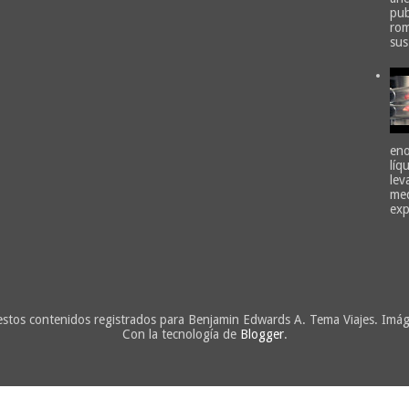
pub
rom
sus
eno
líq
lev
med
exp
estos contenidos registrados para Benjamin Edwards A. Tema Viajes. Imá
Con la tecnología de
Blogger
.