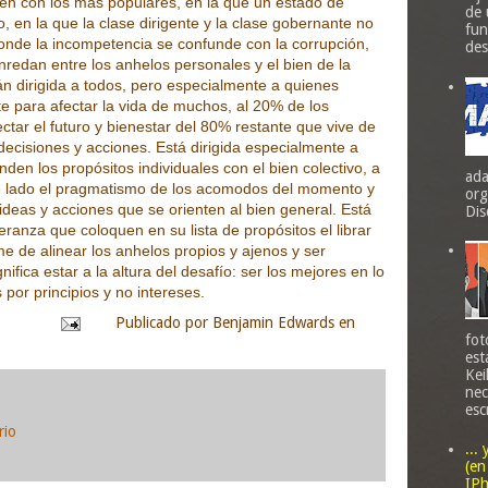
n con los más populares, en la que un estado de
de 
 en la que la clase dirigente y la clase gobernante no
fun
onde la incompetencia se confunde con la corrupción,
des
enredan entre los anhelos personales y el bien de la
án dirigida a todos, pero especialmente a quienes
te para afectar la vida de muchos, al 20% de los
tar el futuro y bienestar del 80% restante que vive de
decisiones y acciones. Está dirigida especialmente a
en los propósitos individuales con el bien colectivo, a
ada
e lado el pragmatismo de los acomodos del momento y
org
ideas y acciones que se orienten al bien general. Está
Dis
peranza que coloquen en su lista de propósitos el librar
me de alinear los anhelos propios y ajenos y ser
nifica estar a la altura del desafío: ser los mejores en lo
por principios y no intereses.
pinión
Publicado por
Benjamin Edwards
en
fot
est
Kei
nec
esc
rio
...
(en
IPh