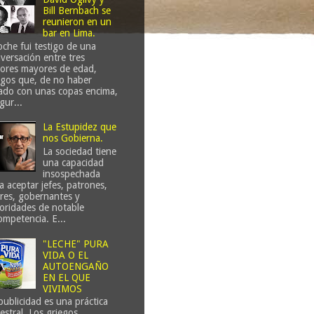
Bill Bernbach se
reunieron en un
bar en Lima.
che fui testigo de una
versación entre tres
ores mayores de edad,
gos que, de no haber
ado con unas copas encima,
gur...
La Estupidez que
nos Gobierna.
La sociedad tiene
una capacidad
insospechada
a aceptar jefes, patrones,
eres, gobernantes y
oridades de notable
ompetencia. E...
"LECHE" PURA
VIDA O EL
AUTOENGAÑO
EN EL QUE
VIVIMOS
publicidad es una práctica
estral. Los griegos