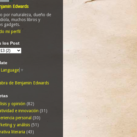
njamin Edwards
o por naturaleza, dueño de
diola, muchos libros y
os gadgets.
do mi perfil
 los Post
late
t Language
▼
abra de Benjamin Edwards
etas
lisis y opinión
(82)
atividad e innovación
(31)
eriencia personal
(30)
keting y análisis
(51)
rativa literaria
(43)