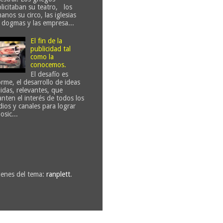
licitaban su teatro, los
anos su circo, las iglesias
 dogmas y las empresa...
El fin de la
publicidad tal
como la
conocemos.
El desafío es
rme, el desarrollo de ideas
uidas, relevantes, que
anten el interés de todos los
ios y canales para lograr
osic...
genes del tema:
ranplett
.