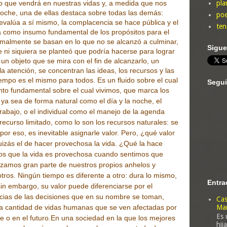
lo que vendrá en nuestras vidas y, a medida que nos
pla
oche, una de ellas destaca sobre todas las demás:
poe
valúa a sí mismo, la complacencia se hace pública y el
ten
a como insumo fundamental de los propósitos para el
rmalmente se basan en lo que no se alcanzó a culminar,
Sigu
e ni siquiera se planteó que podría hacerse para lograr
s un objeto que se mira con el fin de alcanzarlo, un
 la atención, se concentran las ideas, los recursos y las
iempo es el mismo para todos. Es un fluido sobre el cual
Segui
o fundamental sobre el cual vivimos, que marca los
ir, ya sea de forma natural como el día y la noche, el
rabajo, o el individual como el manejo de la agenda
recurso limitado, como lo son los recursos naturales: se
por eso, es inevitable asignarle valor. Pero, ¿qué valor
izás el de hacer provechosa la vida. ¿Qué la hace
 que la vida es provechosa cuando sentimos que
izamos gran parte de nuestros propios anhelos y
otros.
Ningún tiempo es diferente a otro: dura lo mismo,
Entra
sin embargo, su valor puede diferenciarse por el
cias de las decisiones que en su nombre se toman,
Cas
Man
la cantidad de vidas humanas que se ven afectadas por
Es 
e o en el futuro.
En una sociedad en la que los mejores
hij