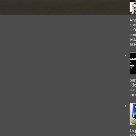
Ano
con
señ
ami
est
ase
par
líd
aut
inc
La 
anc