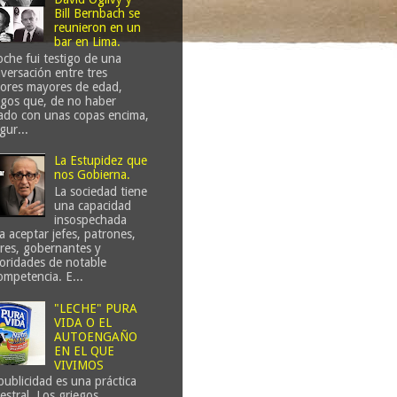
Bill Bernbach se
reunieron en un
bar en Lima.
che fui testigo de una
versación entre tres
ores mayores de edad,
gos que, de no haber
ado con unas copas encima,
gur...
La Estupidez que
nos Gobierna.
La sociedad tiene
una capacidad
insospechada
a aceptar jefes, patrones,
eres, gobernantes y
oridades de notable
ompetencia. E...
"LECHE" PURA
VIDA O EL
AUTOENGAÑO
EN EL QUE
VIVIMOS
publicidad es una práctica
estral. Los griegos