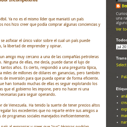
Be
Curios
una ra
bil. Ya no es el mismo líder que maniató un país
algun
s nos hizo creer que podía comprar algunas conciencias y
Ver to
Todos
se asfixiar el único valor sobre el cual un país puede
o, la libertad de emprender y opinar.
 un amigo muy cercano a una de las compañías petroleras
Trans
 Ninguna de ellas, me decía, puede darse el lujo de
Selec
 tantos años. Es cierto, respondió a una pregunta típica,
eja miles de millones de dólares en ganancias, pero también
Pal
es de inversión para que pueda operar de forma eficiente.
que han tomado muchas de ellas es seguir explotando los
Etiqu
las que el gobierno les impone, pero no hacer ni una
 necesarias para seguir operando.
aná
cre
r de Venezuela. Ha tenido la suerte de tener precios altos
exp
 regalar los excedentes que no reparte entre sus amigos a
mar
és de programas sociales manejados ineficientemente.
nar
 país al expropiar y creer que “sus” técnicos podrían