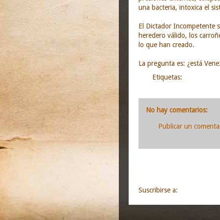
una bacteria, intoxica el si
El Dictador Incompetente s
heredero válido, los carroñ
lo que han creado.
La pregunta es: ¿está Vene
Etiquetas:
análisis y o
9:35
No hay comentarios:
Publicar un comenta
Entrada más recie
Suscribirse a:
Enviar comen