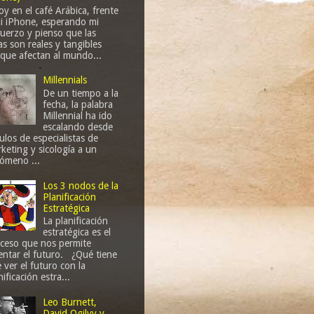
oy en el café Arábica, frente
i iPhone, esperando mi
uerzo y pienso que las
as son reales y tangibles
que afectan al mundo...
Millennials
De un tiempo a la
fecha, la palabra
Millennial ha ido
escalando desde
culos de especialistas de
keting y sicología a un
ómeno ...
Los 3 nodos de la
Planificación
Estratégica
La planificación
estratégica es el
ceso que nos permite
entar el futuro. ¿Qué tiene
 ver el futuro con la
nificación estra...
Leo Burnett,
David Ogilvy y