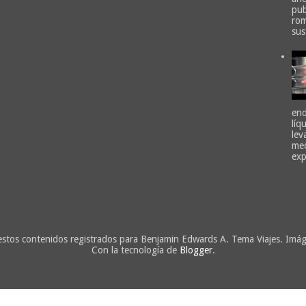
pub
rom
sus
eno
líq
lev
med
exp
estos contenidos registrados para Benjamin Edwards A. Tema Viajes. Imá
Con la tecnología de
Blogger
.