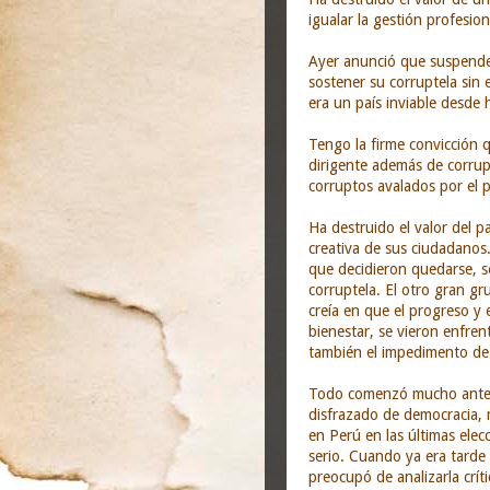
igualar la gestión profesio
Ayer anunció que suspende
sostener su corruptela sin 
era un país inviable desde
Tengo la firme convicción 
dirigente además de corru
corruptos avalados por el 
Ha destruido el valor del 
creativa de sus ciudadanos
que decidieron quedarse, se
corruptela. El otro gran gr
creía en que el progreso y
bienestar, se vieron enfren
también el impedimento de
Todo comenzó mucho antes 
disfrazado de democracia, 
en Perú en las últimas ele
serio. Cuando ya era tarde 
preocupó de analizarla crí