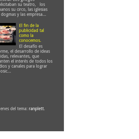
licitaban su teatro, los
anos su circo, las iglesias
 dogmas y las empresa...
El fin de la
publicidad tal
como la
conocemos.
El desafío es
rme, el desarrollo de ideas
uidas, relevantes, que
anten el interés de todos los
ios y canales para lograr
osic...
genes del tema:
ranplett
.