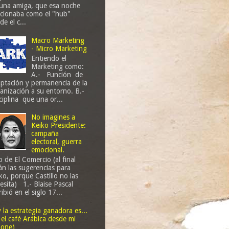
una amiga, que esa noche
cionaba como el "hub"
de el c...
Macro Marketing
- Micro Marketing
Entiendo el
Marketing como:
A.- Función de
ptación y permanencia de la
anización a su entorno. B.-
ciplina que una or...
No imagines a
Keiko Presidente:
campaña
electoral, guerra
emocional.
o de El Comercio (al final
án las sugerencias para
ko, porque Castillo no las
esita) 1.- Blaise Pascal
ribió en el siglo 17...
 y la estrategia ganadora es...
 el café Arábica desde mi
one)