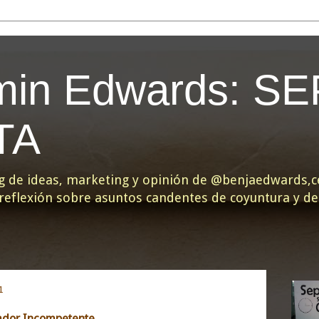
min Edwards: S
TA
g de ideas, marketing y opinión de @benjaedwards,ce
y reflexión sobre asuntos candentes de coyuntura y d
1
ador Incompetente