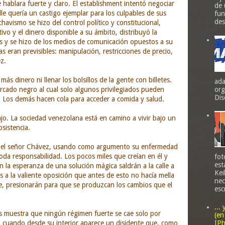
 hablara fuerte y claro. El establishment intentó negociar
de 
alle quería un castigo ejemplar para los culpables de sus
fun
des
havismo se hizo del control político y constitucional,
ivo y el dinero disponible a su ámbito, distribuyó la
cos y se hizo de los medios de comunicación opuestos a su
 eran previsibles: manipulación, restricciones de precio,
z.
más dinero ni llenar los bolsillos de la gente con billetes.
ada
org
cado negro al cual solo algunos privilegiados pueden
Dis
. Los demás hacen cola para acceder a comida y salud.
o. La sociedad venezolana está en camino a vivir bajo un
sistencia.
r y el señor Chávez, usando como argumento su enfermedad
oda responsabilidad. Los pocos miles que creían en él y
fot
est
 la esperanza de una solución mágica saldrán a la calle a
Kei
os a la valiente oposición que antes de esto no hacía mella
nec
e, presionarán para que se produzcan los cambios que el
esc
...
os muestra que ningún régimen fuerte se cae solo por
(en
IPh
a cuando desde su interior aparece un disidente que, como