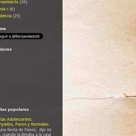
neamiento
(26)
sia c
(6)
dencia
(25)
eme
dores
das populares
tas Adolescentes:
yados, Pavos y Normales.
una fiesta de Pavos, dijo mi
a, cuando la llevaba a la casa