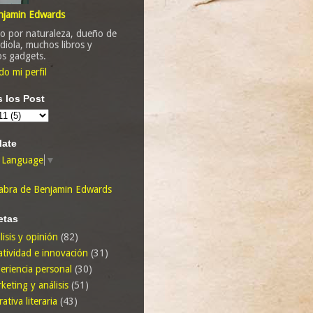
njamin Edwards
o por naturaleza, dueño de
diola, muchos libros y
os gadgets.
do mi perfil
 los Post
late
t Language
▼
abra de Benjamin Edwards
etas
lisis y opinión
(82)
atividad e innovación
(31)
eriencia personal
(30)
keting y análisis
(51)
rativa literaria
(43)