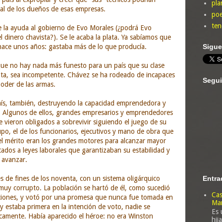
pla
nal de los dueños de esas empresas.
poe
ten
 la ayuda al gobierno de Evo Morales (¿podrá Evo
el dinero chavista?). Se le acaba la plata. Ya sabíamos que
Sigu
 hace unos años: gastaba más de lo que producía.
que no hay nada más funesto para un país que su clase
pta, sea incompetente. Chávez se ha rodeado de incapaces
Segui
poder de las armas.
país, también, destruyendo la capacidad emprendedora y
. Algunos de ellos, grandes empresarios y emprendedores
 vieron obligados a sobrevivir siguiendo el juego de su
upo, el de los funcionarios, ejecutivos y mano de obra que
 el mérito eran los grandes motores para alcanzar mayor
tados a leyes laborales que garantizaban su estabilidad y
 avanzar.
Entra
de fines de los noventa, con un sistema oligárquico
muy corrupto. La población se hartó de él, como sucedió
Cas
cciones, y votó por una promesa que nunca fue tomada en
Man
y estaba primera en la intención de voto, nadie se
Es 
ticamente. Había aparecido el héroe: no era Winston
hij