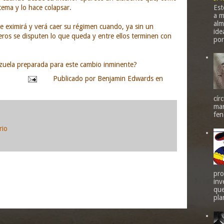
Est
stema y lo hace colapsar.
a m
alm
e eximirá y verá caer su régimen cuando, ya sin un
ide
eros se disputen lo que queda y entre ellos terminen con
por
zuela preparada para este cambio inminente?
pinión
Publicado por
Benjamin Edwards
en
cír
mar
fen
rio
nte
Inicio
Entrada antigua
pro
inv
que
tarios (Atom)
pla