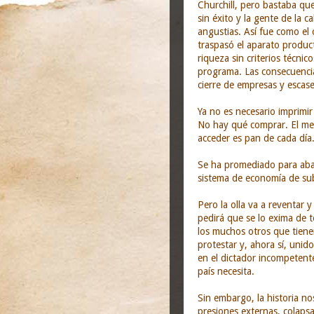
Churchill, pero bastaba que
sin éxito y la gente de la c
angustias. Así fue como el c
traspasó el aparato product
riqueza sin criterios técni
programa. Las consecuencias
cierre de empresas y escase
Ya no es necesario imprimir 
No hay qué comprar. El mer
acceder es pan de cada día
Se ha promediado para abaj
sistema de economía de sub
Pero la olla va a reventa
pedirá que se lo exima de t
los muchos otros que tienen
protestar y, ahora sí, unid
en el dictador incompetent
país necesita.
Sin embargo, la historia n
presiones externas, colaps