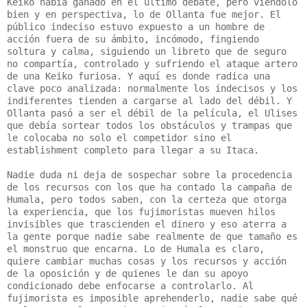
Keiko había ganado en el último debate, pero viéndolo
bien y en perspectiva, lo de Ollanta fue mejor. El
público indeciso estuvo expuesto a un hombre de
acción fuera de su ámbito, incómodo, fingiendo
soltura y calma, siguiendo un libreto que de seguro
no compartía, controlado y sufriendo el ataque artero
de una Keiko furiosa. Y aquí es donde radica una
clave poco analizada: normalmente los indecisos y los
indiferentes tienden a cargarse al lado del débil. Y
Ollanta pasó a ser el débil de la película, el Ulises
que debía sortear todos los obstáculos y trampas que
le colocaba no solo el competidor sino el
establishment completo para llegar a su Itaca.
Nadie duda ni deja de sospechar sobre la procedencia
de los recursos con los que ha contado la campaña de
Humala, pero todos saben, con la certeza que otorga
la experiencia, que los fujimoristas mueven hilos
invisibles que trascienden el dinero y eso aterra a
la gente porque nadie sabe realmente de que tamaño es
el monstruo que encarna. Lo de Humala es claro,
quiere cambiar muchas cosas y los recursos y acción
de la oposición y de quienes le dan su apoyo
condicionado debe enfocarse a controlarlo. Al
fujimorista es imposible aprehenderlo, nadie sabe qué